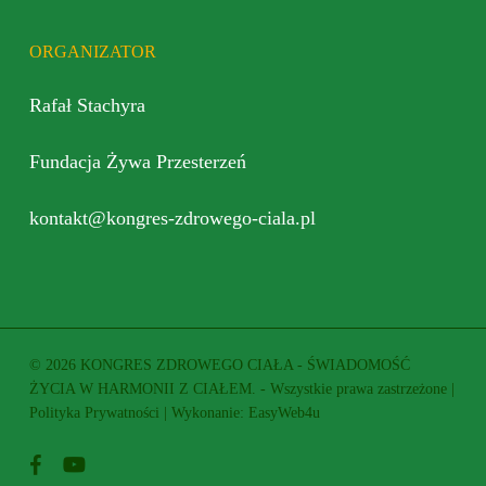
ORGANIZATOR
Rafał Stachyra
Fundacja Żywa Przesterzeń
kontakt@kongres-zdrowego-ciala.pl
© 2026 KONGRES ZDROWEGO CIAŁA - ŚWIADOMOŚĆ
ŻYCIA W HARMONII Z CIAŁEM. - Wszystkie prawa zastrzeżone |
Polityka Prywatności
| Wykonanie:
EasyWeb4u
facebook
youtube