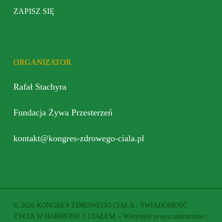
ZAPISZ SIĘ
ORGANIZATOR
Rafał Stachyra
Fundacja Żywa Przesterzeń
kontakt@kongres-zdrowego-ciala.pl
© 2026 KONGRES ZDROWEGO CIAŁA - ŚWIADOMOŚĆ
ŻYCIA W HARMONII Z CIAŁEM. - Wszystkie prawa zastrzeżone |