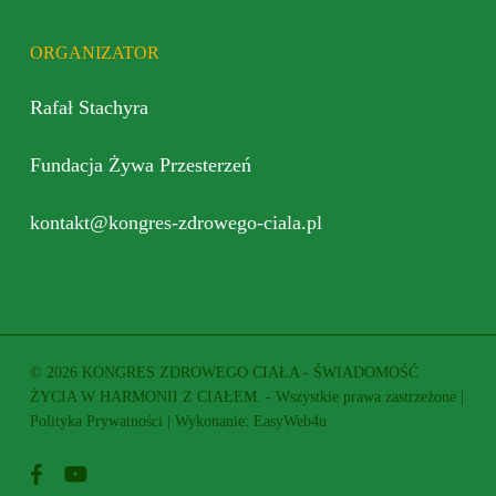
ORGANIZATOR
Rafał Stachyra
Fundacja Żywa Przesterzeń
kontakt@kongres-zdrowego-ciala.pl
© 2026 KONGRES ZDROWEGO CIAŁA - ŚWIADOMOŚĆ
ŻYCIA W HARMONII Z CIAŁEM. - Wszystkie prawa zastrzeżone |
Polityka Prywatności
| Wykonanie:
EasyWeb4u
facebook
youtube