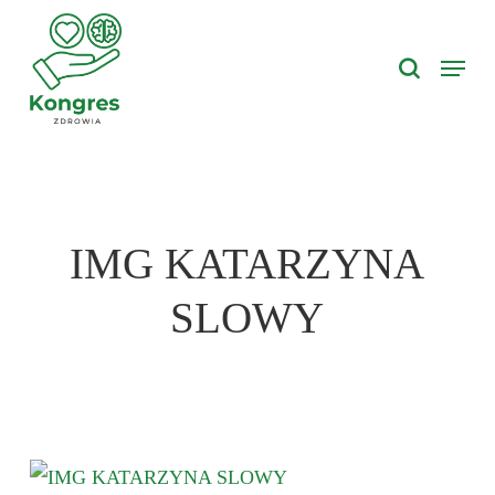
Skip
search
to
Menu
main
content
IMG KATARZYNA
SLOWY