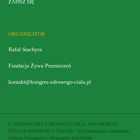
ZAPISZ SIĘ
ORGANIZATOR
Rafał Stachyra
Fundacja Żywa Przesterzeń
kontakt@kongres-zdrowego-ciala.pl
© 2026 KONGRES ZDROWEGO CIAŁA - ŚWIADOMOŚĆ
ŻYCIA W HARMONII Z CIAŁEM. - Wszystkie prawa zastrzeżone |
Polityka Prywatności
| Wykonanie:
EasyWeb4u