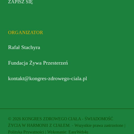
ZAPISZ SIĘ
ORGANIZATOR
Rafał Stachyra
Fundacja Żywa Przesterzeń
kontakt@kongres-zdrowego-ciala.pl
© 2026 KONGRES ZDROWEGO CIAŁA - ŚWIADOMOŚĆ
ŻYCIA W HARMONII Z CIAŁEM. - Wszystkie prawa zastrzeżone |
Polityka Prywatności
| Wykonanie:
EasyWeb4u