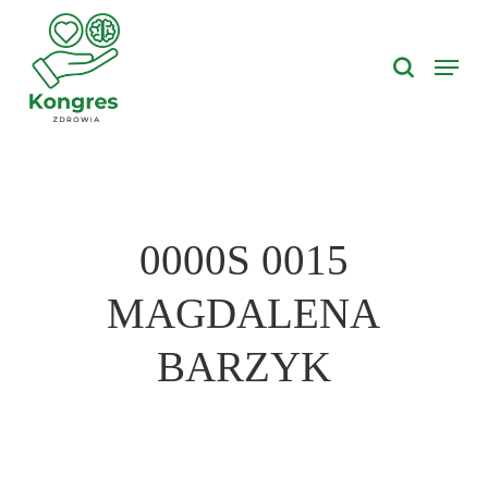
Skip
search
to
Menu
main
content
0000S 0015
MAGDALENA
BARZYK